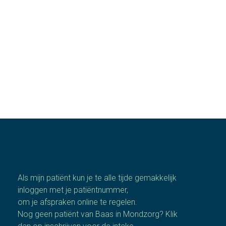
Centrum Hoog Lede, Vlaardingen.
Als mijn patiënt kun je te alle tijde gemakkelijk
inloggen met je patiëntnummer,
om je afspraken online te regelen.
Nog geen patiënt van Baas in Mondzorg? Klik