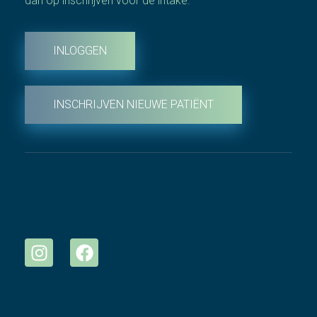
dan op inschrijven voor de intake.
INLOGGEN
INSCHRIJVEN NIEUWE PATIËNT
Footermenu