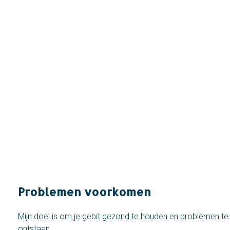
ALLES OVER
Voorkomen is bet
dan genezen
Problemen voorkomen
Mijn doel is om je gebit gezond te houden en problemen 
ontstaan.