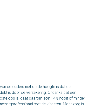
Dinsdag
9:00 - 17:00 uur
Woensdag
9:00 - 17:00 uur
Donderdag
9:00 - 17:00 uur
Vrijdag
9:00 - 17:00 uur
 van de ouders niet op de hoogte is dat de
ekt is door de verzekering. Ondanks dat een
steloos is, gaat daarom zo’n 14% nooit of minder
ondzorgprofessional met de kinderen. Mondzorg is