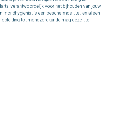
darts, verantwoordelijk voor het bijhouden van jouw
n mondhygiënist is een beschermde titel, en alleen
 opleiding tot mondzorgkunde mag deze titel
OPENINGSTIJDEN
Maandag
9:00 - 17:00 uur