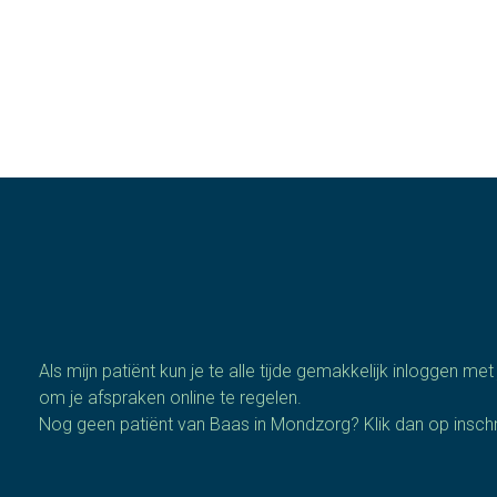
Als mijn patiënt kun je te alle tijde gemakkelijk inloggen me
om je afspraken online te regelen.
Nog geen patiënt van Baas in Mondzorg? Klik dan op inschri