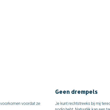
er
Geen drempels
te voorkomen voordat ze
Je kunt rechtstreeks bij mij tere
nodig hebt. Natuurlijk kan een ta