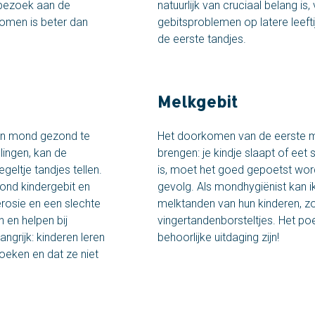
g bezoek aan de
natuurlijk van cruciaal belang is
omen is beter dan
gebitsproblemen op latere leefti
de eerste tandjes.
Melkgebit
hun mond gezond te
Het doorkomen van de eerste 
lingen, kan de
brengen: je kindje slaapt of eet 
eltje tandjes tellen.
is, moet het goed gepoetst wor
ond kindergebit en
gevolg. Als mondhygiënist kan i
rosie en een slechte
melktanden van hun kinderen, zoa
en helpen bij
vingertandenborsteltjes. Het po
ngrijk: kinderen leren
behoorlijke uitdaging zijn!
eken en dat ze niet