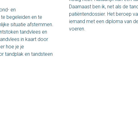
Daarnaast ben ik, net als de tan
ond- en
patiëntendossier. Het beroep va
 te begeleiden en te
iemand met een diploma van de
lijke situatie afstemmen.
voeren.
ntstoken tandvlees en
andvlees in kaart door
r hoe je je
oor tandplak en tandsteen