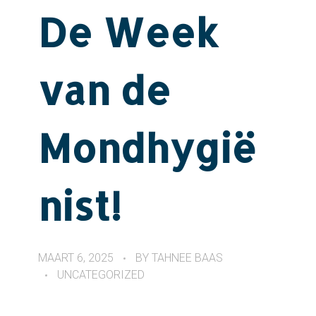
De Week
van de
Mondhygië
nist!
MAART 6, 2025
BY
TAHNEE BAAS
UNCATEGORIZED